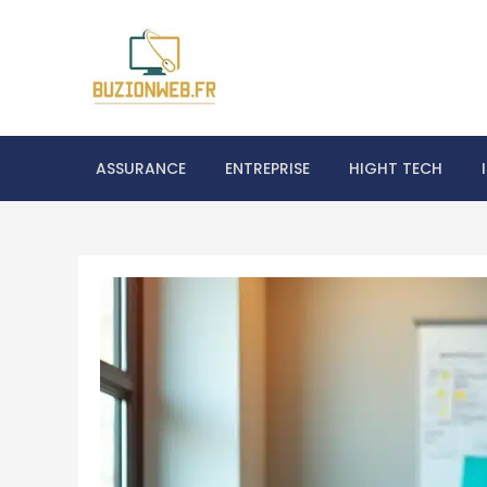
Skip
to
content
Buzionweb.fr éc
ASSURANCE
ENTREPRISE
HIGHT TECH