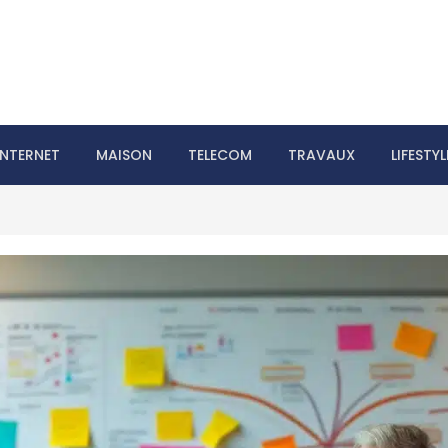
laire le web
INTERNET
MAISON
TELECOM
TRAVAUX
LIFESTYL