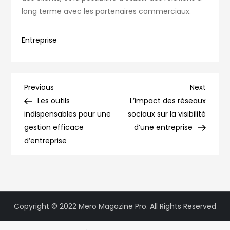
long terme avec les partenaires commerciaux.
Entreprise
Navigation
Previous
Next
Previous
Next
Post
Post
Les outils
L’impact des réseaux
de
indispensables pour une
sociaux sur la visibilité
gestion efficace
d’une entreprise
l’article
d’entreprise
Copyright © 2022 Mero Magazine Pro. All Rights Reserved