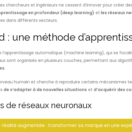
 les chercheurs et ingénieurs ne cessent d’innover pour créer d
pprentissage en profondeur (deep learning)
et
les réseaux n
les dans différents secteurs.
nd : une méthode d’apprenti
l’apprentissage automatique (machine learning), qui se focalise 
aux sont organisés en plusieurs couches, permettant aux algori
es
.
erveau humain et cherche à reproduire certains mécanismes tel
es
de s’adapter à de nouvelles situations
et
d’acquérir des c
res de réseaux neuronaux
la réalité augmentée : transformer sa marque en une expé