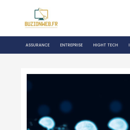
Skip
to
content
Buzionweb.fr éc
ASSURANCE
ENTREPRISE
HIGHT TECH