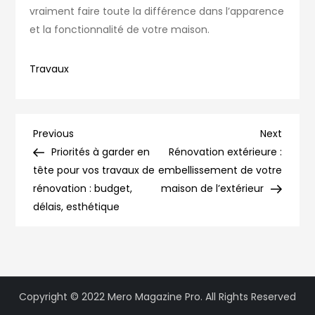
vraiment faire toute la différence dans l’apparence
et la fonctionnalité de votre maison.
Travaux
Navigation
Previous
Next
Previous
Next
Post
Post
Priorités à garder en
Rénovation extérieure :
de
tête pour vos travaux de
embellissement de votre
rénovation : budget,
maison de l’extérieur
l’article
délais, esthétique
Copyright © 2022 Mero Magazine Pro. All Rights Reserved